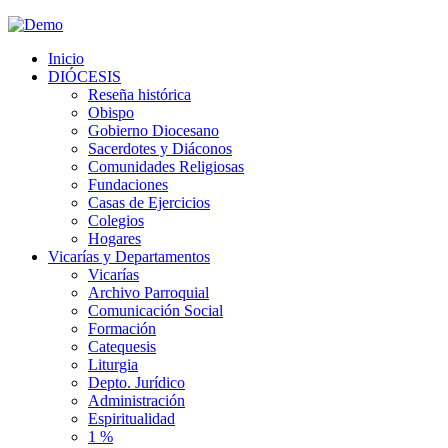
Inicio
DIÓCESIS
Reseña histórica
Obispo
Gobierno Diocesano
Sacerdotes y Diáconos
Comunidades Religiosas
Fundaciones
Casas de Ejercicios
Colegios
Hogares
Vicarías y Departamentos
Vicarías
Archivo Parroquial
Comunicación Social
Formación
Catequesis
Liturgia
Depto. Jurídico
Administración
Espiritualidad
1 %