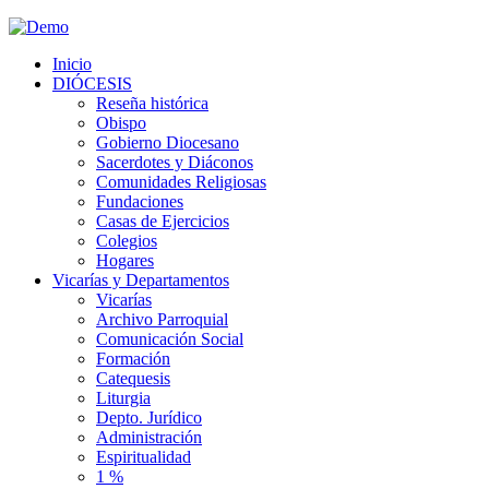
Inicio
DIÓCESIS
Reseña histórica
Obispo
Gobierno Diocesano
Sacerdotes y Diáconos
Comunidades Religiosas
Fundaciones
Casas de Ejercicios
Colegios
Hogares
Vicarías y Departamentos
Vicarías
Archivo Parroquial
Comunicación Social
Formación
Catequesis
Liturgia
Depto. Jurídico
Administración
Espiritualidad
1 %