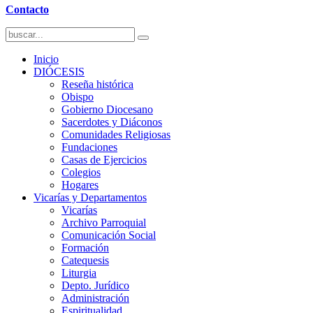
Contacto
Inicio
DIÓCESIS
Reseña histórica
Obispo
Gobierno Diocesano
Sacerdotes y Diáconos
Comunidades Religiosas
Fundaciones
Casas de Ejercicios
Colegios
Hogares
Vicarías y Departamentos
Vicarías
Archivo Parroquial
Comunicación Social
Formación
Catequesis
Liturgia
Depto. Jurídico
Administración
Espiritualidad