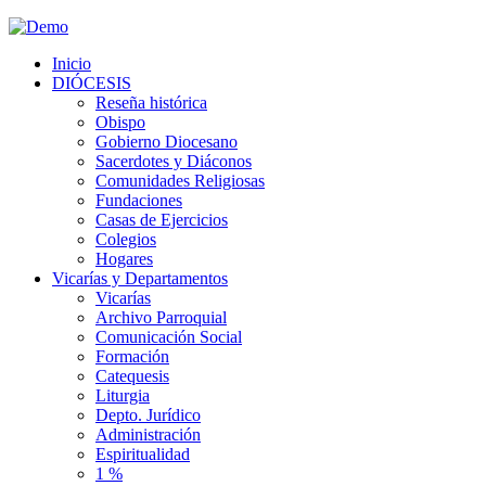
Inicio
DIÓCESIS
Reseña histórica
Obispo
Gobierno Diocesano
Sacerdotes y Diáconos
Comunidades Religiosas
Fundaciones
Casas de Ejercicios
Colegios
Hogares
Vicarías y Departamentos
Vicarías
Archivo Parroquial
Comunicación Social
Formación
Catequesis
Liturgia
Depto. Jurídico
Administración
Espiritualidad
1 %