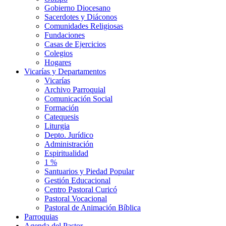
Gobierno Diocesano
Sacerdotes y Diáconos
Comunidades Religiosas
Fundaciones
Casas de Ejercicios
Colegios
Hogares
Vicarías y Departamentos
Vicarías
Archivo Parroquial
Comunicación Social
Formación
Catequesis
Liturgia
Depto. Jurídico
Administración
Espiritualidad
1 %
Santuarios y Piedad Popular
Gestión Educacional
Centro Pastoral Curicó
Pastoral Vocacional
Pastoral de Animación Bíblica
Parroquias
Agenda del Pastor