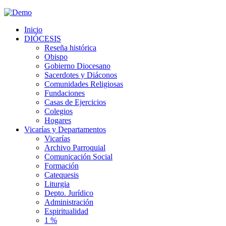
Inicio
DIÓCESIS
Reseña histórica
Obispo
Gobierno Diocesano
Sacerdotes y Diáconos
Comunidades Religiosas
Fundaciones
Casas de Ejercicios
Colegios
Hogares
Vicarías y Departamentos
Vicarías
Archivo Parroquial
Comunicación Social
Formación
Catequesis
Liturgia
Depto. Jurídico
Administración
Espiritualidad
1 %