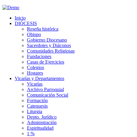
Inicio
DIÓCESIS
Reseña histórica
Obispo
Gobierno Diocesano
Sacerdotes y Diáconos
Comunidades Religiosas
Fundaciones
Casas de Ejercicios
Colegios
Hogares
Vicarías y Departamentos
Vicarías
Archivo Parroquial
Comunicación Social
Formación
Catequesis
Liturgia
Depto. Jurídico
Administración
Espiritualidad
1 %