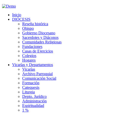
Inicio
DIÓCESIS
Reseña histórica
Obispo
Gobierno Diocesano
Sacerdotes y Diáconos
Comunidades Religiosas
Fundaciones
Casas de Ejercicios
Colegios
Hogares
Vicarías y Departamentos
Vicarías
Archivo Parroquial
Comunicación Social
Formación
Catequesis
Liturgia
Depto. Jurídico
Administración
Espiritualidad
1 %