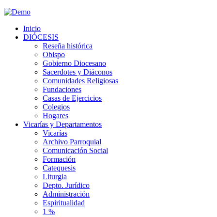
Inicio
DIÓCESIS
Reseña histórica
Obispo
Gobierno Diocesano
Sacerdotes y Diáconos
Comunidades Religiosas
Fundaciones
Casas de Ejercicios
Colegios
Hogares
Vicarías y Departamentos
Vicarías
Archivo Parroquial
Comunicación Social
Formación
Catequesis
Liturgia
Depto. Jurídico
Administración
Espiritualidad
1 %