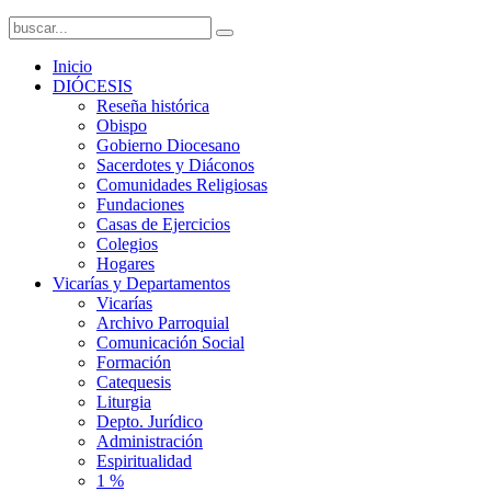
Inicio
DIÓCESIS
Reseña histórica
Obispo
Gobierno Diocesano
Sacerdotes y Diáconos
Comunidades Religiosas
Fundaciones
Casas de Ejercicios
Colegios
Hogares
Vicarías y Departamentos
Vicarías
Archivo Parroquial
Comunicación Social
Formación
Catequesis
Liturgia
Depto. Jurídico
Administración
Espiritualidad
1 %