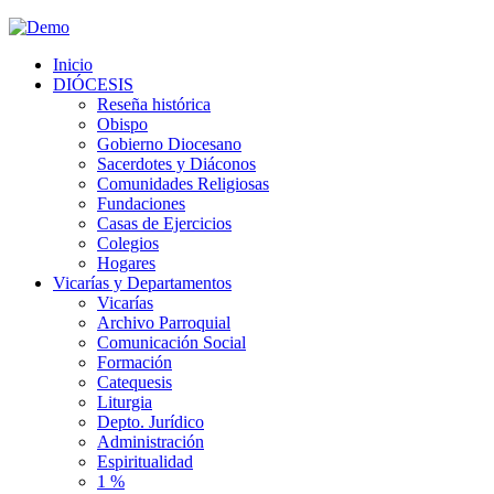
Inicio
DIÓCESIS
Reseña histórica
Obispo
Gobierno Diocesano
Sacerdotes y Diáconos
Comunidades Religiosas
Fundaciones
Casas de Ejercicios
Colegios
Hogares
Vicarías y Departamentos
Vicarías
Archivo Parroquial
Comunicación Social
Formación
Catequesis
Liturgia
Depto. Jurídico
Administración
Espiritualidad
1 %