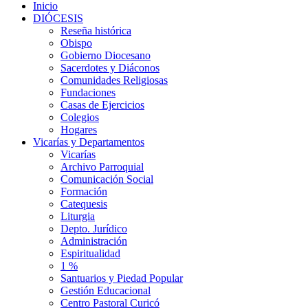
Inicio
DIÓCESIS
Reseña histórica
Obispo
Gobierno Diocesano
Sacerdotes y Diáconos
Comunidades Religiosas
Fundaciones
Casas de Ejercicios
Colegios
Hogares
Vicarías y Departamentos
Vicarías
Archivo Parroquial
Comunicación Social
Formación
Catequesis
Liturgia
Depto. Jurídico
Administración
Espiritualidad
1 %
Santuarios y Piedad Popular
Gestión Educacional
Centro Pastoral Curicó