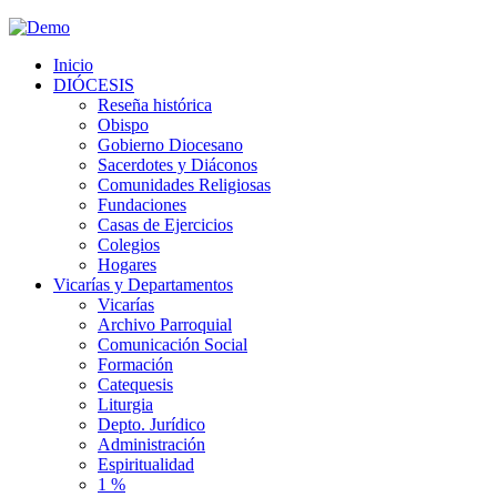
Inicio
DIÓCESIS
Reseña histórica
Obispo
Gobierno Diocesano
Sacerdotes y Diáconos
Comunidades Religiosas
Fundaciones
Casas de Ejercicios
Colegios
Hogares
Vicarías y Departamentos
Vicarías
Archivo Parroquial
Comunicación Social
Formación
Catequesis
Liturgia
Depto. Jurídico
Administración
Espiritualidad
1 %