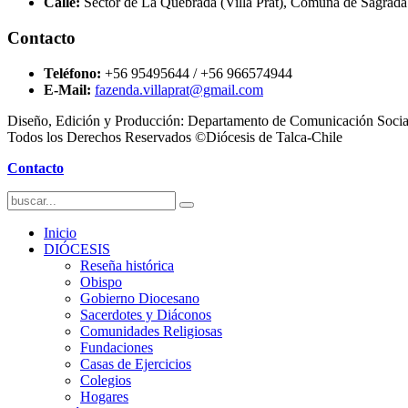
Calle:
Sector de La Quebrada (Villa Prat), Comuna de Sagrada
Contacto
Teléfono:
+56 95495644 / +56 966574944
E-Mail:
fazenda.villaprat@gmail.com
Diseño, Edición y Producción: Departamento de Comunicación Socia
Todos los Derechos Reservados ©Diócesis de Talca-Chile
Contacto
Inicio
DIÓCESIS
Reseña histórica
Obispo
Gobierno Diocesano
Sacerdotes y Diáconos
Comunidades Religiosas
Fundaciones
Casas de Ejercicios
Colegios
Hogares