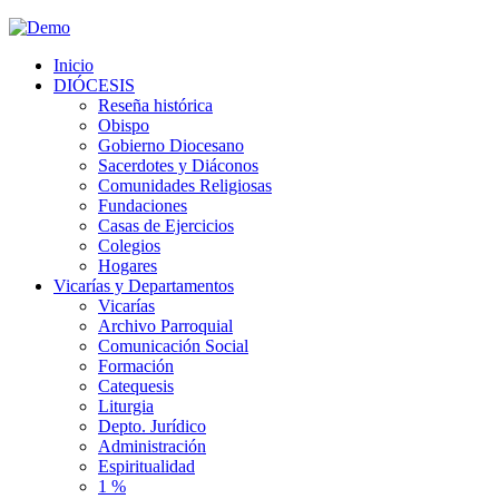
Inicio
DIÓCESIS
Reseña histórica
Obispo
Gobierno Diocesano
Sacerdotes y Diáconos
Comunidades Religiosas
Fundaciones
Casas de Ejercicios
Colegios
Hogares
Vicarías y Departamentos
Vicarías
Archivo Parroquial
Comunicación Social
Formación
Catequesis
Liturgia
Depto. Jurídico
Administración
Espiritualidad
1 %