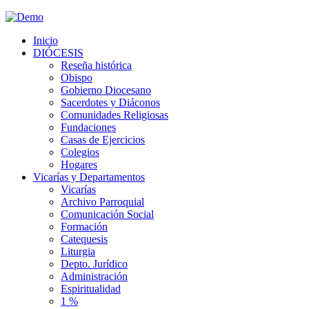
Inicio
DIÓCESIS
Reseña histórica
Obispo
Gobierno Diocesano
Sacerdotes y Diáconos
Comunidades Religiosas
Fundaciones
Casas de Ejercicios
Colegios
Hogares
Vicarías y Departamentos
Vicarías
Archivo Parroquial
Comunicación Social
Formación
Catequesis
Liturgia
Depto. Jurídico
Administración
Espiritualidad
1 %