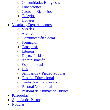
Comunidades Religiosas
Fundaciones
Casas de Ejercicios
Colegios
Hogares
Vicarías y Departamentos
Vicarías
Archivo Parroquial
Comunicación Social
Formación
Catequesis
Liturgia
Depto. Jurídico
Administración
Espiritualidad
1 %
Santuarios y Piedad Popular
Gestión Educacional
Centro Pastoral Curicó
Pastoral Vocacional
Pastoral de Animación Bíblica
Parroquias
Agenda del Pastor
Noticias