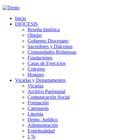
Inicio
DIÓCESIS
Reseña histórica
Obispo
Gobierno Diocesano
Sacerdotes y Diáconos
Comunidades Religiosas
Fundaciones
Casas de Ejercicios
Colegios
Hogares
Vicarías y Departamentos
Vicarías
Archivo Parroquial
Comunicación Social
Formación
Catequesis
Liturgia
Depto. Jurídico
Administración
Espiritualidad
1 %