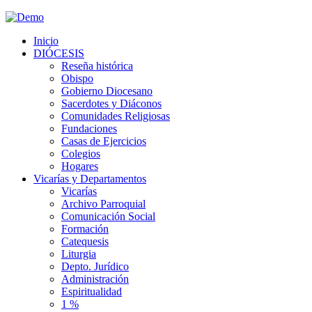
Inicio
DIÓCESIS
Reseña histórica
Obispo
Gobierno Diocesano
Sacerdotes y Diáconos
Comunidades Religiosas
Fundaciones
Casas de Ejercicios
Colegios
Hogares
Vicarías y Departamentos
Vicarías
Archivo Parroquial
Comunicación Social
Formación
Catequesis
Liturgia
Depto. Jurídico
Administración
Espiritualidad
1 %