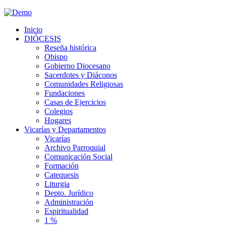
Inicio
DIÓCESIS
Reseña histórica
Obispo
Gobierno Diocesano
Sacerdotes y Diáconos
Comunidades Religiosas
Fundaciones
Casas de Ejercicios
Colegios
Hogares
Vicarías y Departamentos
Vicarías
Archivo Parroquial
Comunicación Social
Formación
Catequesis
Liturgia
Depto. Jurídico
Administración
Espiritualidad
1 %