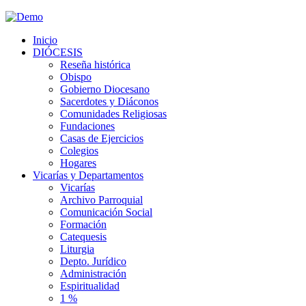
Inicio
DIÓCESIS
Reseña histórica
Obispo
Gobierno Diocesano
Sacerdotes y Diáconos
Comunidades Religiosas
Fundaciones
Casas de Ejercicios
Colegios
Hogares
Vicarías y Departamentos
Vicarías
Archivo Parroquial
Comunicación Social
Formación
Catequesis
Liturgia
Depto. Jurídico
Administración
Espiritualidad
1 %