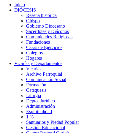
Inicio
DIÓCESIS
Reseña histórica
Obispo
Gobierno Diocesano
Sacerdotes y Diáconos
Comunidades Religiosas
Fundaciones
Casas de Ejercicios
Colegios
Hogares
Vicarías y Departamentos
Vicarías
Archivo Parroquial
Comunicación Social
Formación
Catequesis
Liturgia
Depto. Jurídico
Administración
Espiritualidad
1 %
Santuarios y Piedad Popular
Gestión Educacional
Centro Pastoral Curicó