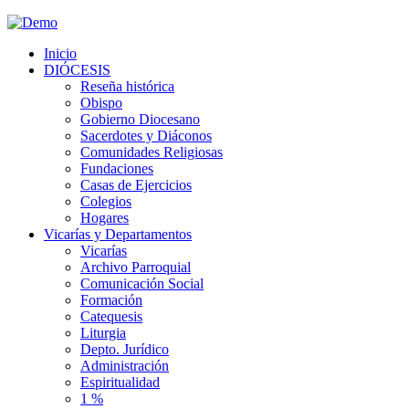
Inicio
DIÓCESIS
Reseña histórica
Obispo
Gobierno Diocesano
Sacerdotes y Diáconos
Comunidades Religiosas
Fundaciones
Casas de Ejercicios
Colegios
Hogares
Vicarías y Departamentos
Vicarías
Archivo Parroquial
Comunicación Social
Formación
Catequesis
Liturgia
Depto. Jurídico
Administración
Espiritualidad
1 %