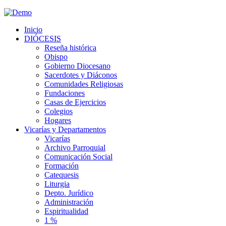
Inicio
DIÓCESIS
Reseña histórica
Obispo
Gobierno Diocesano
Sacerdotes y Diáconos
Comunidades Religiosas
Fundaciones
Casas de Ejercicios
Colegios
Hogares
Vicarías y Departamentos
Vicarías
Archivo Parroquial
Comunicación Social
Formación
Catequesis
Liturgia
Depto. Jurídico
Administración
Espiritualidad
1 %