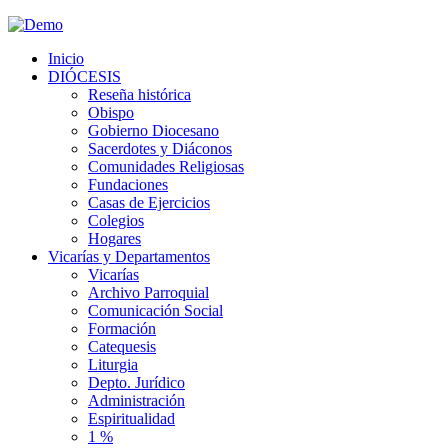
Inicio
DIÓCESIS
Reseña histórica
Obispo
Gobierno Diocesano
Sacerdotes y Diáconos
Comunidades Religiosas
Fundaciones
Casas de Ejercicios
Colegios
Hogares
Vicarías y Departamentos
Vicarías
Archivo Parroquial
Comunicación Social
Formación
Catequesis
Liturgia
Depto. Jurídico
Administración
Espiritualidad
1 %