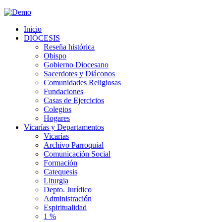
Inicio
DIÓCESIS
Reseña histórica
Obispo
Gobierno Diocesano
Sacerdotes y Diáconos
Comunidades Religiosas
Fundaciones
Casas de Ejercicios
Colegios
Hogares
Vicarías y Departamentos
Vicarías
Archivo Parroquial
Comunicación Social
Formación
Catequesis
Liturgia
Depto. Jurídico
Administración
Espiritualidad
1 %