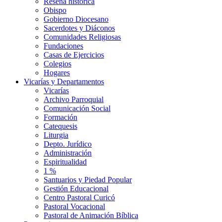
Reseña histórica
Obispo
Gobierno Diocesano
Sacerdotes y Diáconos
Comunidades Religiosas
Fundaciones
Casas de Ejercicios
Colegios
Hogares
Vicarías y Departamentos
Vicarías
Archivo Parroquial
Comunicación Social
Formación
Catequesis
Liturgia
Depto. Jurídico
Administración
Espiritualidad
1 %
Santuarios y Piedad Popular
Gestión Educacional
Centro Pastoral Curicó
Pastoral Vocacional
Pastoral de Animación Bíblica