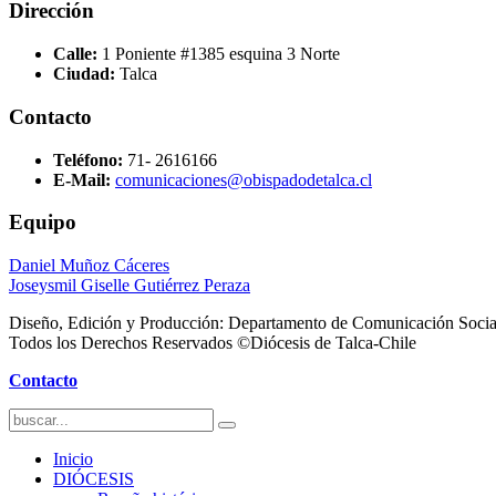
Dirección
Calle:
1 Poniente #1385 esquina 3 Norte
Ciudad:
Talca
Contacto
Teléfono:
71- 2616166
E-Mail:
comunicaciones@obispadodetalca.cl
Equipo
Daniel Muñoz Cáceres
Joseysmil Giselle Gutiérrez Peraza
Diseño, Edición y Producción: Departamento de Comunicación Socia
Todos los Derechos Reservados ©Diócesis de Talca-Chile
Contacto
Inicio
DIÓCESIS