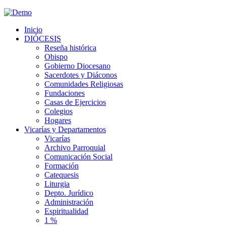
Inicio
DIÓCESIS
Reseña histórica
Obispo
Gobierno Diocesano
Sacerdotes y Diáconos
Comunidades Religiosas
Fundaciones
Casas de Ejercicios
Colegios
Hogares
Vicarías y Departamentos
Vicarías
Archivo Parroquial
Comunicación Social
Formación
Catequesis
Liturgia
Depto. Jurídico
Administración
Espiritualidad
1 %