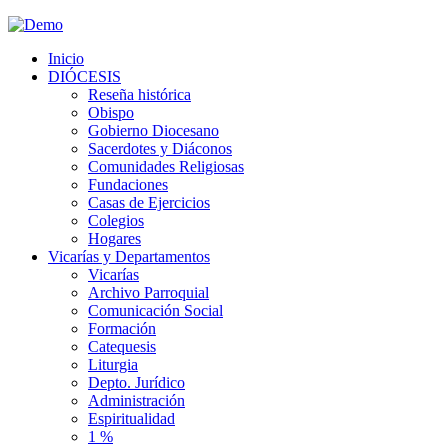
Inicio
DIÓCESIS
Reseña histórica
Obispo
Gobierno Diocesano
Sacerdotes y Diáconos
Comunidades Religiosas
Fundaciones
Casas de Ejercicios
Colegios
Hogares
Vicarías y Departamentos
Vicarías
Archivo Parroquial
Comunicación Social
Formación
Catequesis
Liturgia
Depto. Jurídico
Administración
Espiritualidad
1 %