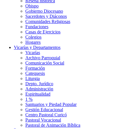
Reseña histórica
Obispo
Gobierno Diocesano
Sacerdotes y Diáconos
Comunidades Religiosas
Fundaciones
Casas de Ejercicios
Colegios
Hogares
Vicarías y Departamentos
Vicarías
Archivo Parroquial
Comunicación Social
Formación
Catequesis
Liturgia
Depto. Jurídico
Administración
Espiritualidad
1 %
Santuarios y Piedad Popular
Gestión Educacional
Centro Pastoral Curicó
Pastoral Vocacional
Pastoral de Animación Bíblica