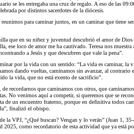
tuario se les entregaba una cruz de regalo. A eso de las 09:00
brada por distintos sacerdotes de la diócesis.
reunimos para caminar juntos, en un caminar que tiene sent
lla que en su niñez y juventud descubrió el amor de Dios 
lla, ese loco de amor me ha cautivado. Teresa nos muestra a
ncontrando a Jesús y que descubren que vale la pena”.
nar por la vida con un sentido: “La vida es caminar, la vi
mos dando vueltas, caminamos sin avanzar, al contrario en
do la vida, que no está exento de sacrificio”.
ual, de recordarnos que caminamos con otros, que caminamos
intas. No venimos aquí a competir, si queremos que se recon
sta de un encuentro fraterno, porque en definitiva todos c
a”, finalizó el obispo.
a de la VPJ, “¿Qué buscan? Vengan y lo verán” (Juan 1, 35
 2025, como recordatorio de esta actividad que ya está por