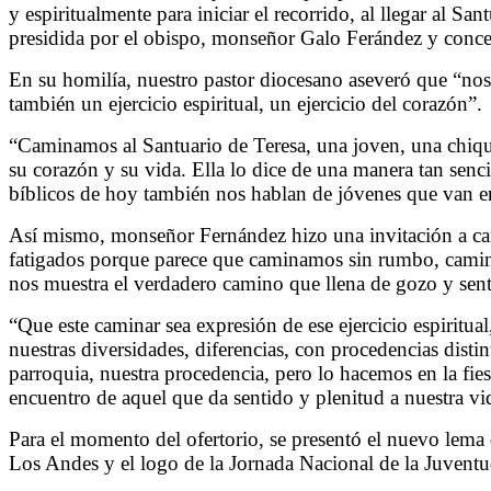
y espiritualmente para iniciar el recorrido, al llegar al San
presidida por el obispo, monseñor Galo Ferández y concele
En su homilía, nuestro pastor diocesano aseveró que “nos 
también un ejercicio espiritual, un ejercicio del corazón”.
“Caminamos al Santuario de Teresa, una joven, una chiqui
su corazón y su vida. Ella lo dice de una manera tan senci
bíblicos de hoy también nos hablan de jóvenes que van e
Así mismo, monseñor Fernández hizo una invitación a cami
fatigados porque parece que caminamos sin rumbo, camina
nos muestra el verdadero camino que llena de gozo y senti
“Que este caminar sea expresión de ese ejercicio espirit
nuestras diversidades, diferencias, con procedencias dist
parroquia, nuestra procedencia, pero lo hacemos en la fie
encuentro de aquel que da sentido y plenitud a nuestra vid
Para el momento del ofertorio, se presentó el nuevo lem
Los Andes y el logo de la Jornada Nacional de la Juventud