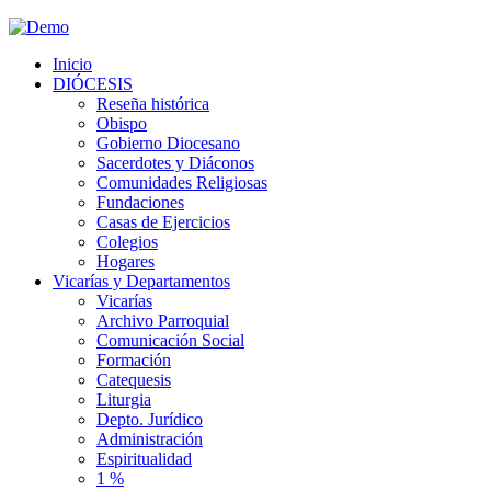
Inicio
DIÓCESIS
Reseña histórica
Obispo
Gobierno Diocesano
Sacerdotes y Diáconos
Comunidades Religiosas
Fundaciones
Casas de Ejercicios
Colegios
Hogares
Vicarías y Departamentos
Vicarías
Archivo Parroquial
Comunicación Social
Formación
Catequesis
Liturgia
Depto. Jurídico
Administración
Espiritualidad
1 %